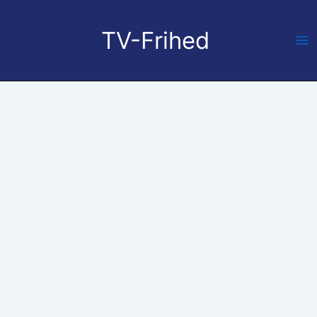
Gå
til
TV-Frihed
indholdet