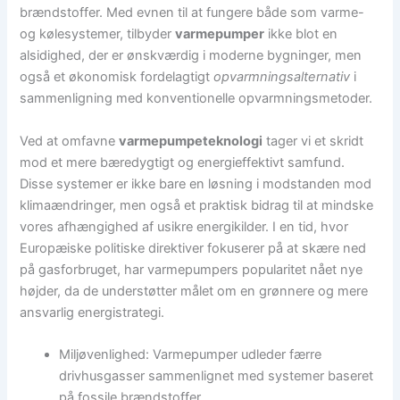
brændstoffer. Med evnen til at fungere både som varme-
og kølesystemer, tilbyder
varmepumper
ikke blot en
alsidighed, der er ønskværdig i moderne bygninger, men
også et økonomisk fordelagtigt
opvarmningsalternativ
i
sammenligning med konventionelle opvarmningsmetoder.
Ved at omfavne
varmepumpeteknologi
tager vi et skridt
mod et mere bæredygtigt og energieffektivt samfund.
Disse systemer er ikke bare en løsning i modstanden mod
klimaændringer, men også et praktisk bidrag til at mindske
vores afhængighed af usikre energikilder. I en tid, hvor
Europæiske politiske direktiver fokuserer på at skære ned
på gasforbruget, har varmepumpers popularitet nået nye
højder, da de understøtter målet om en grønnere og mere
ansvarlig energistrategi.
Miljøvenlighed: Varmepumper udleder færre
drivhusgasser sammenlignet med systemer baseret
på fossile brændstoffer.