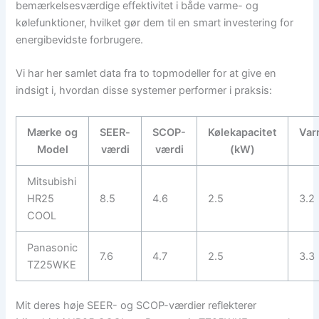
bemærkelsesværdige effektivitet i både varme- og
kølefunktioner, hvilket gør dem til en smart investering for
energibevidste forbrugere.
Vi har her samlet data fra to topmodeller for at give en
indsigt i, hvordan disse systemer performer i praksis:
Mærke og
SEER-
SCOP-
Kølekapacitet
Var
Model
værdi
værdi
(kW)
Mitsubishi
HR25
8.5
4.6
2.5
3.2
COOL
Panasonic
7.6
4.7
2.5
3.3
TZ25WKE
Mit deres høje SEER- og SCOP-værdier reflekterer