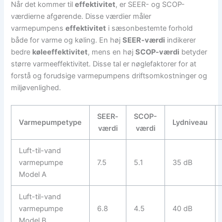
Når det kommer til
effektivitet
, er SEER- og SCOP-
værdierne afgørende. Disse værdier måler
varmepumpens
effektivitet
i sæsonbestemte forhold
både for varme og køling. En høj
SEER-værdi
indikerer
bedre
køleeffektivitet
, mens en høj
SCOP-værdi
betyder
større varmeeffektivitet. Disse tal er nøglefaktorer for at
forstå og forudsige varmepumpens driftsomkostninger og
miljøvenlighed.
SEER-
SCOP-
Varmepumpetype
Lydniveau
værdi
værdi
Luft-til-vand
varmepumpe
7.5
5.1
35 dB
Model A
Luft-til-vand
varmepumpe
6.8
4.5
40 dB
Model B