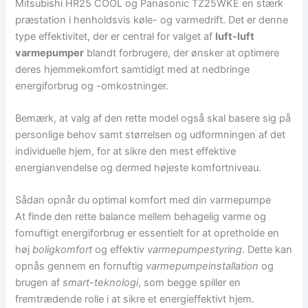
Mitsubishi HR25 COOL og Panasonic TZ25WKE en stærk
præstation i henholdsvis køle- og varmedrift. Det er denne
type effektivitet, der er central for valget af
luft-luft
varmepumper
blandt forbrugere, der ønsker at optimere
deres hjemmekomfort samtidigt med at nedbringe
energiforbrug og -omkostninger.
Bemærk, at valg af den rette model også skal basere sig på
personlige behov samt størrelsen og udformningen af det
individuelle hjem, for at sikre den mest effektive
energianvendelse og dermed højeste komfortniveau.
Sådan opnår du optimal komfort med din varmepumpe
At finde den rette balance mellem behagelig varme og
fornuftigt energiforbrug er essentielt for at opretholde en
høj
boligkomfort
og effektiv
varmepumpestyring
. Dette kan
opnås gennem en fornuftig
varmepumpeinstallation
og
brugen af
smart-teknologi
, som begge spiller en
fremtrædende rolle i at sikre et energieffektivt hjem.