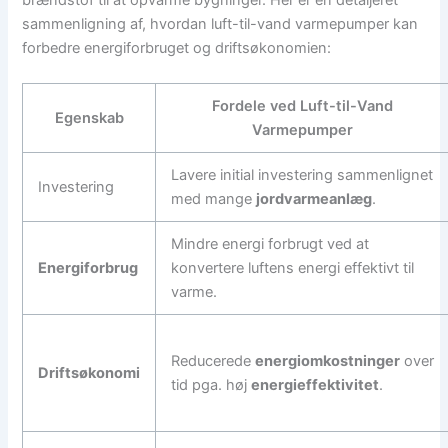
brændstof til at opvarme bygninger. Her er en detaljeret
sammenligning af, hvordan luft-til-vand varmepumper kan
forbedre energiforbruget og driftsøkonomien:
Fordele ved Luft-til-Vand
Egenskab
Varmepumper
Lavere initial investering sammenlignet
Investering
med mange
jordvarmeanlæg
.
Mindre energi forbrugt ved at
Energiforbrug
konvertere luftens energi effektivt til
varme.
Reducerede
energiomkostninger
over
Driftsøkonomi
tid pga. høj
energieffektivitet
.