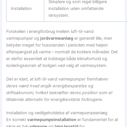
Simplere og som regel billigere
Installation
installation uden omfattende
rørsystem.
Forskellen i energiforbrug mellem luft-til-vand
varmepumper og
jordvarmeanlæg
er generelt lille, men
betyder meget for husstanden i perioden med højest
efterspørgsel på varme – normalt de koldere måneder. Det
er derfor essentielt at inddrage både klimaforhold og
isoleringsevnen af boligen ved valg af varmesystem.
Det er klart, at luft-til-vand varmepumper fremhæver
deres værd hvad angår energibesparelse og
driftsøkonomi, hvilket bekræfter deres position som et
tiltalende alternativ for energibevidste forbrugere.
Installation og vedligeholdelse af varmepumpeanlæg
En korrekt
varmepumpeinstallation
er fundamentet for at
sikre en høj
ydeevne
og
lang levetid
for