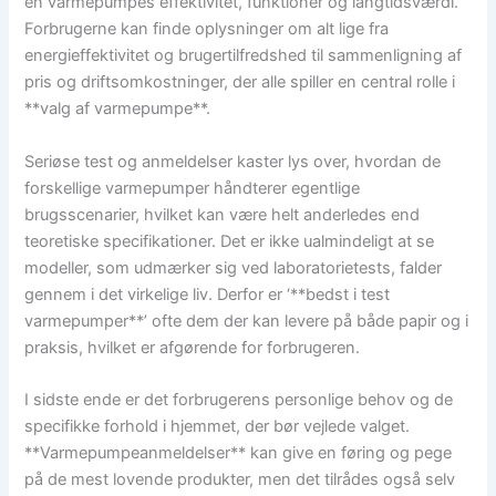
en varmepumpes effektivitet, funktioner og langtidsværdi.
Forbrugerne kan finde oplysninger om alt lige fra
energieffektivitet og brugertilfredshed til sammenligning af
pris og driftsomkostninger, der alle spiller en central rolle i
**valg af varmepumpe**.
Seriøse test og anmeldelser kaster lys over, hvordan de
forskellige varmepumper håndterer egentlige
brugsscenarier, hvilket kan være helt anderledes end
teoretiske specifikationer. Det er ikke ualmindeligt at se
modeller, som udmærker sig ved laboratorietests, falder
gennem i det virkelige liv. Derfor er ‘**bedst i test
varmepumper**’ ofte dem der kan levere på både papir og i
praksis, hvilket er afgørende for forbrugeren.
I sidste ende er det forbrugerens personlige behov og de
specifikke forhold i hjemmet, der bør vejlede valget.
**Varmepumpeanmeldelser** kan give en føring og pege
på de mest lovende produkter, men det tilrådes også selv