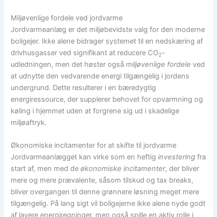
Miljøvenlige fordele ved jordvarme
Jordvarmeanlæg er det miljøbevidste valg for den moderne
boligejer. Ikke alene bidrager systemet til en nedskæring af
drivhusgasser ved signifikant at reducere CO
-
2
udledningen, men det høster også
miljøvenlige fordele
ved
at udnytte den vedvarende energi tilgængelig i jordens
undergrund. Dette resulterer i en bæredygtig
energiressource, der supplerer behovet for opvarmning og
køling i hjemmet uden at forgrene sig ud i skadelige
miljøaftryk.
Økonomiske incitamenter for at skifte til jordvarme
Jordvarmeanlægget kan virke som en heftig
investering
fra
start af, men med de
økonomiske incitamenter
, der bliver
mere og mere prævalente, såsom tilskud og tax breaks,
bliver overgangen til denne grønnere løsning meget mere
tilgængelig. På lang sigt vil boligejerne ikke alene nyde godt
af lavere energiregninger, men også spille en aktiv rolle i