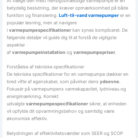
At vælge den mest hensigtsmæssige varmepumpe er en
betydelig beslutning, der kræver opmærksomhed på både
funktion og finansiering.
Luft-til-vand varmepumper
er en
populær løsning, men at navigere
i
varmepumpespecifikationer
kan synes kompliceret. De
følgende detaljer vil guide dig til at forstå de vigtigste
aspekter
af
varmepumpeinstallation
og
varmepumpepriser
.
Forståelse af tekniske specifikationer
De tekniske specifikationer for en varmepumpe dækker en
bred vifte af egenskaber, som påvirker dens
ydeevne
.
Fokusér på varmepumpens varmekapacitet, lydniveau og
energimærkning. Korrekt
udvalgte
varmepumpespecifikationer
sikrer, at enheden
vil opfylde dit opvarmningsbehov og samtidig være
økonomisk effektiv.
Betydningen af effektivitetsværdier som SEER og SCOP