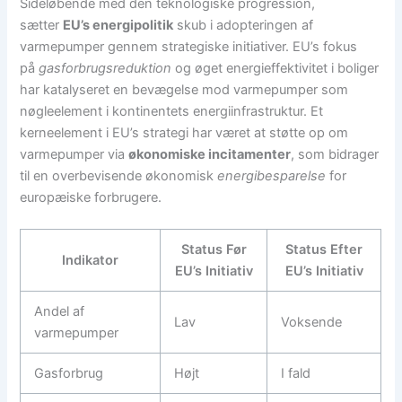
Sideløbende med den teknologiske progression,
sætter
EU’s energipolitik
skub i adopteringen af
varmepumper gennem strategiske initiativer. EU’s fokus
på
gasforbrugsreduktion
og øget energieffektivitet i boliger
har katalyseret en bevægelse mod varmepumper som
nøgleelement i kontinentets energiinfrastruktur. Et
kerneelement i EU’s strategi har været at støtte op om
varmepumper via
økonomiske incitamenter
, som bidrager
til en overbevisende økonomisk
energibesparelse
for
europæiske forbrugere.
Status Før
Status Efter
Indikator
EU’s Initiativ
EU’s Initiativ
Andel af
Lav
Voksende
varmepumper
Gasforbrug
Højt
I fald