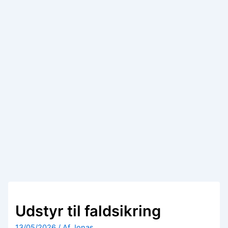
Udstyr til faldsikring
13/05/2026
/ Af
Jonas