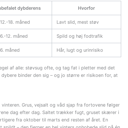
befalet dybderens
Hvorfor
12.-18. måned
Lavt slid, mest støv
6.-12. måned
Spild og høj fodtrafik
 6. måned
Hår, lugt og urinrisiko
l af alle: støvsug ofte, og tag fat i pletter med det
dybere binder den sig – og jo større er risikoen for, at
vinteren. Grus, vejsalt og våd sjap fra fortovene følger
ene dag efter dag. Saltet trækker fugt, gruset skærer i
tigere fra oktober til marts end resten af året. En
t spildt – den fjerner en hel vinters ophobede slid på én