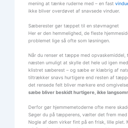
mening at tænke ruderne med – en fast
vindu
ikke bliver overdøvet af snavsede vinduer.
Sæberester gør tæppet til en støvmagnet
Her er den hemmelighed, de fleste hjemmeside
problemet lige så ofte som løsningen.
Når du renser et tæppe med opvaskemiddel, 
næsten umuligt at skylle det hele ud igen med 
klistret sæberest – og sæbe er klæbrig af natur
tiltrækker snavs hurtigere end resten af tæp
det rensede felt bliver mørkere end omgivelser
sæbe bliver beskidt hurtigere, ikke langso
Derfor gør hjemmemetoderne ofte mere skad
Søger du på tæpperens, vælter det frem med 
Nogle af dem virker fint på en frisk, lille ple