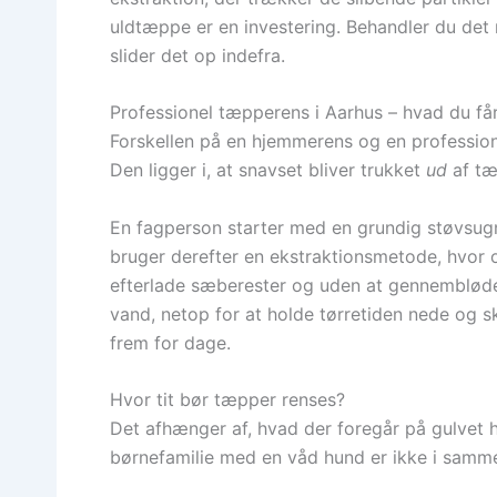
uldtæppe er en investering. Behandler du det ri
slider det op indefra.
Professionel tæpperens i Aarhus – hvad du får
Forskellen på en hjemmerens og en professione
Den ligger i, at snavset bliver trukket
ud
af tæp
En fagperson starter med en grundig støvsugni
bruger derefter en ekstraktionsmetode, hvor
efterlade sæberester og uden at gennemblød
vand, netop for at holde tørretiden nede og s
frem for dage.
Hvor tit bør tæpper renses?
Det afhænger af, hvad der foregår på gulvet h
børnefamilie med en våd hund er ikke i samme