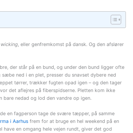
:
wicking
, eller genfremkomst på dansk. Og den afslører
ibre, der står på en bund, og under den bund ligger ofte
g sæbe ned i en plet, presser du snavset dybere ned
æppet tørrer, trækker fugten opad igen – og den tager
vor det aflejres på fiberspidserne. Pletten kom ikke
den bare nedad og lod den vandre op igen.
t lade en fagperson tage de svære tæpper, på samme
irma i Aarhus
frem for at bruge en hel weekend på en
el have en omgang hele vejen rundt, giver det god