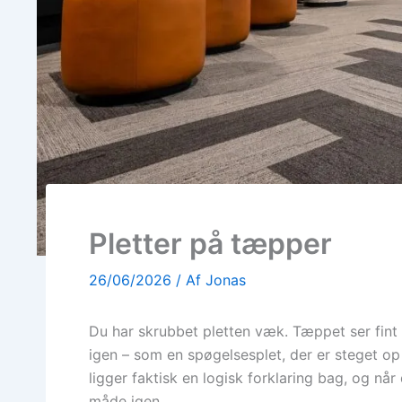
Pletter på tæpper
26/06/2026
/ Af
Jonas
Du har skrubbet pletten væk. Tæppet ser fint 
igen – som en spøgelsesplet, der er steget op 
ligger faktisk en logisk forklaring bag, og n
måde igen.