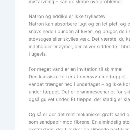
misfarvning – kan de skabe nye problemer.
Natron og eddike er ikke tryllestøv
Natron kan absorbere lugt og en let plet, og e
snavs nede i bunden af luven, og bruges de i s
støvsuges eller skylles væk. Det værste, du ka
indeholder enzymer, der bliver siddende i fibr
i ugevis.
For meget vand er en invitation til skimmel
Den klassiske fejl er at oversvømme tæppet i 
vandet trænger ned i underlaget – og ikke kom
under tæppet. Det er drømmescenariet for s
også gulvet under. Et tæppe, der stadig er kla
Og så er der det rent mekaniske: groft sand 
som sandpapir mod fibrene. En almindelig stø
ekstraktion, der trækker de slibende partikle