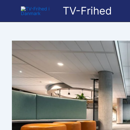
Gå
TV-Frihed
til
indholdet