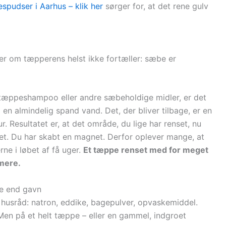
espudser i Aarhus – klik her
sørger for, at det rene gulv
r om tæpperens helst ikke fortæller: sæbe er
tæppeshampoo eller andre sæbeholdige midler, er det
en almindelig spand vand. Det, der bliver tilbage, er en
. Resultatet er, at det område, du lige har renset, nu
pet. Du har skabt en magnet. Derfor oplever mange, at
ne i løbet af få uger.
Et tæppe renset med for meget
mmere.
e end gavn
husråd: natron, eddike, bagepulver, opvaskemiddel.
t. Men på et helt tæppe – eller en gammel, indgroet