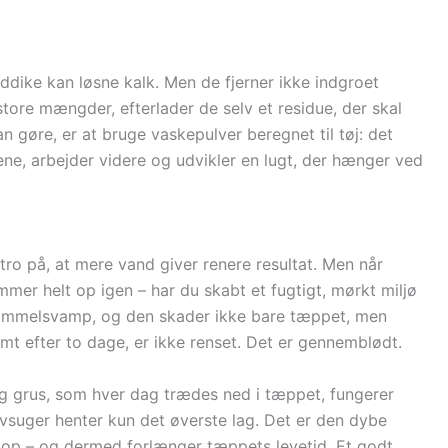
ddike kan løsne kalk. Men de fjerner ikke indgroet
tore mængder, efterlader de selv et residue, der skal
n gøre, er at bruge vaskepulver beregnet til tøj: det
ene, arbejder videre og udvikler en lugt, der hænger ved
tro på, at mere vand giver renere resultat. Men når
mer helt op igen – har du skabt et fugtigt, mørkt miljø
kimmelsvamp, og den skader ikke bare tæppet, men
mt efter to dage, er ikke renset. Det er gennemblødt.
og grus, som hver dag trædes ned i tæppet, fungerer
vsuger henter kun det øverste lag. Det er den dybe
r op – og dermed forlænger tæppets levetid. Et godt