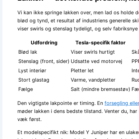
Vi kan ikke springe lakken over, men lad os holde de
blød og tynd, et resultat af industriens generelle s
viser swirls og stenslag tydeligt, og selv fabriksnye 
Udfordring
Tesla-specifik faktor
Blød lak
Viser swirls hurtigt
Sk
Stenslag (front, sider)
Udsatte ved motorvej
PP
Lyst interiør
Pletter let
Int
Stort glastag
Varme, vandpletter
Ru
Fælge
Salt (mindre bremsestøv)
Fæ
Den vigtigste lakpointe er timing. En
forsegling elle
møder lakken i dens bedste tilstand. Venter du, har 
væk først.
Et modelspecifikt nik: Model Y Juniper har en ulake