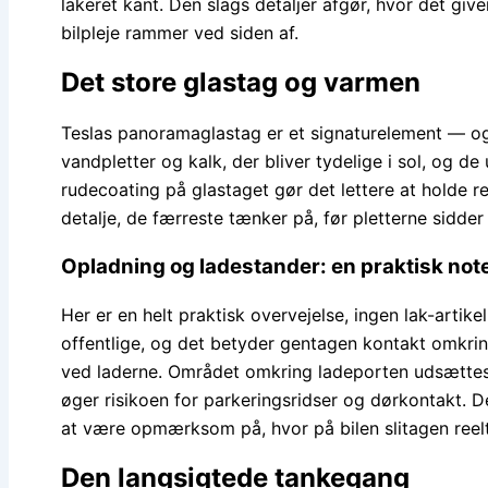
lakeret kant. Den slags detaljer afgør, hvor det gi
bilpleje rammer ved siden af.
Det store glastag og varmen
Teslas panoramaglastag er et signaturelement — og e
vandpletter og kalk, der bliver tydelige i sol, og 
rudecoating på glastaget gør det lettere at holde r
detalje, de færreste tænker på, før pletterne sidder 
Opladning og ladestander: en praktisk not
Her er en helt praktisk overvejelse, ingen lak-artik
offentlige, og det betyder gentagen kontakt omkrin
ved laderne. Området omkring ladeporten udsættes f
øger risikoen for parkeringsridser og dørkontakt. 
at være opmærksom på, hvor på bilen slitagen reelt 
Den langsigtede tankegang