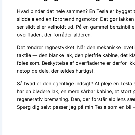
Hvad binder det hele sammen? En Tesla er bygget t
sliddele end en forbrændingsmotor. Det gør lakken og
ser slidt eller velholdt ud. På en gammel benzinbil e
overfladen, der forråder alderen.
Det ændrer regnestykket. Når den mekaniske levetid
taktile — den blanke lak, den pletfrie kabine, det k
føles som. Beskyttelse af overfladerne er derfor ik
netop de dele, der ældes hurtigst.
Så hvad er den egentlige indsigt? At pleje en Tesla 
har en blødere lak, en mere sårbar kabine, et stor
regenerativ bremsning. Den, der forstår elbilens sær
Spørg dig selv: passer jeg på min Tesla som en bil —