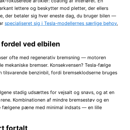
-fokuserede artikler: coating af interiøret. En
kant lettere og beskytter mod pletter, der ellers
e, der betaler sig hver eneste dag, du bruger bilen —
har
specialiseret sig i Tesla-modellernes særlige behov
,
fordel ved elbilen
remser ofte med regenerativ bremsning — motoren
r de mekaniske bremser. Konsekvensen? Tesla-fælge
 tilsvarende benzinbil, fordi bremseklodserne bruges
gene stadig udsættes for vejsalt og snavs, og at en
 rene. Kombinationen af mindre bremsestøv og en
de fælgene pæne med minimal indsats — en lille
 fortalt