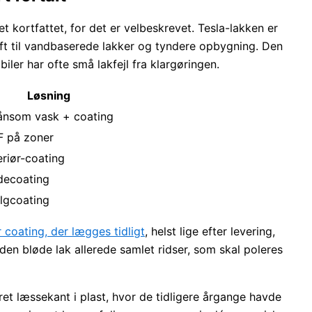
t kortfattet, for det er velbeskrevet. Tesla-lakken er
kift til vandbaserede lakker og tyndere opbygning. Den
biler har ofte små lakfejl fra klargøringen.
Løsning
ånsom vask + coating
F på zoner
eriør-coating
decoating
lgcoating
r coating, der lægges tidligt
, helst lige efter levering,
den bløde lak allerede samlet ridser, som skal poleres
ret læssekant i plast, hvor de tidligere årgange havde