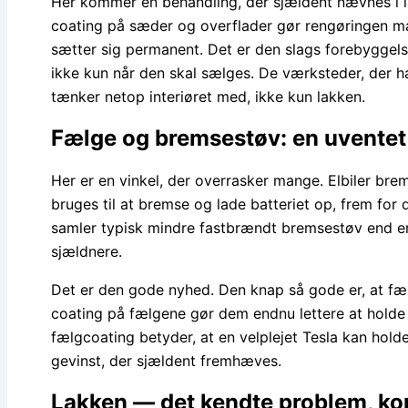
Her kommer en behandling, der sjældent nævnes i lak
coating på sæder og overflader gør rengøringen mar
sætter sig permanent. Det er den slags forebyggels
ikke kun når den skal sælges. De værksteder, der 
tænker netop interiøret med, ikke kun lakken.
Fælge og bremsestøv: en uventet 
Her er en vinkel, der overrasker mange. Elbiler b
bruges til at bremse og lade batteriet op, frem fo
samler typisk mindre fastbrændt bremsestøv end en
sjældnere.
Det er den gode nyhed. Den knap så gode er, at fæl
coating på fælgene gør dem endnu lettere at holde
fælgcoating betyder, at en velplejet Tesla kan hol
gevinst, der sjældent fremhæves.
Lakken — det kendte problem, kort