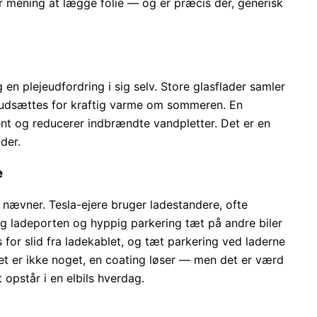
ver mening at lægge folie — og er præcis dér, generisk
n plejeudfordring i sig selv. Store glasflader samler
de udsættes for kraftig varme om sommeren. En
ent og reducerer indbrændte vandpletter. Det er en
der.
e
el nævner. Tesla-ejere bruger ladestandere, ofte
g ladeporten og hyppig parkering tæt på andre biler
or slid fra ladekablet, og tæt parkering ved laderne
Det er ikke noget, en coating løser — men det er værd
opstår i en elbils hverdag.