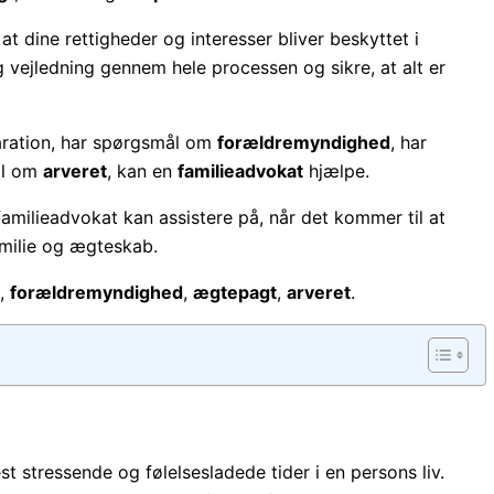
t dine rettigheder og interesser bliver beskyttet i
 vejledning gennem hele processen og sikre, at alt er
aration, har spørgsmål om
forældremyndighed
, har
ål om
arveret
, kan en
familieadvokat
hjælpe.
familieadvokat kan assistere på, når det kommer til at
amilie og ægteskab.
,
forældremyndighed
,
ægtepagt
,
arveret
.
t stressende og følelsesladede tider i en persons liv.