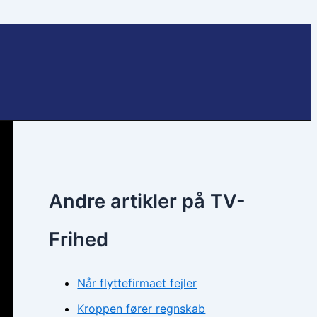
Andre artikler på TV-
Frihed
Når flyttefirmaet fejler
Kroppen fører regnskab