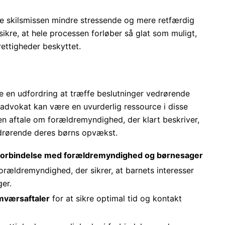
e skilsmissen mindre stressende og mere retfærdig
ikre, at hele processen forløber så glat som muligt,
rettigheder beskyttet.
 en udfordring at træffe beslutninger vedrørende
dvokat kan være en uvurderlig ressource i disse
en aftale om forældremyndighed, der klart beskriver,
edrørende deres børns opvækst.
 i forbindelse med forældremyndighed og børnesager
rældremyndighed, der sikrer, at barnets interesser
ger.
mværsaftaler
for at sikre optimal tid og kontakt