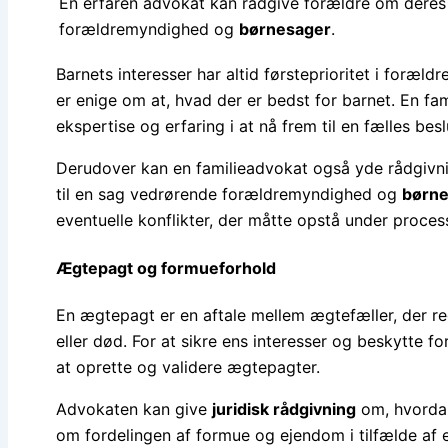
En erfaren advokat kan rådgive forældre om deres 
forældremyndighed og
børnesager
.
Barnets interesser har altid førsteprioritet i foræl
er enige om at, hvad der er bedst for barnet. En f
ekspertise og erfaring i at nå frem til en fælles besl
Derudover kan en familieadvokat også yde rådgivn
til en sag vedrørende forældremyndighed og
børne
eventuelle konflikter, der måtte opstå under proces
Ægtepagt og formueforhold
En ægtepagt er en aftale mellem ægtefæller, der r
eller død. For at sikre ens interesser og beskytte
at oprette og validere ægtepagter.
Advokaten kan give
juridisk rådgivning
om, hvordan 
om fordelingen af formue og ejendom i tilfælde af e