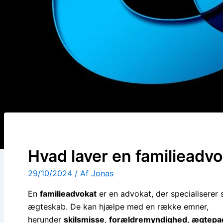
Hvad laver en familieadv
29/10/2024
/ Af
Jonas
En
familieadvokat
er en advokat, der specialiserer si
ægteskab. De kan hjælpe med en række emner,
herunder
skilsmisse
,
forældremyndighed
,
ægtepa