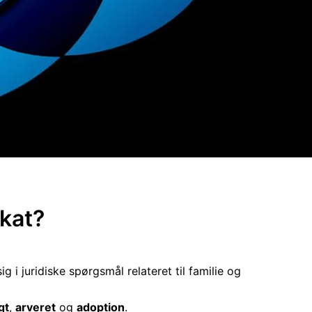
okat?
g i juridiske spørgsmål relateret til familie og
gt
,
arveret
og
adoption
.