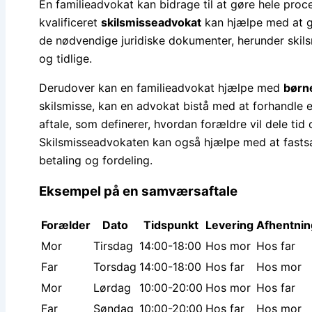
En familieadvokat kan bidrage til at gøre hele proc
kvalificeret
skilsmisseadvokat
kan hjælpe med at gu
de nødvendige juridiske dokumenter, herunder skil
og tidlige.
Derudover kan en familieadvokat hjælpe med
børn
skilsmisse, kan en advokat bistå med at forhandle 
aftale, som definerer, hvordan forældre vil dele tid
Skilsmisseadvokaten kan også hjælpe med at fasts
betaling og fordeling.
Eksempel på en samværsaftale
Forælder
Dato
Tidspunkt
Levering
Afhentnin
Mor
Tirsdag
14:00-18:00
Hos mor
Hos far
Far
Torsdag
14:00-18:00
Hos far
Hos mor
Mor
Lørdag
10:00-20:00
Hos mor
Hos far
Far
Søndag
10:00-20:00
Hos far
Hos mor