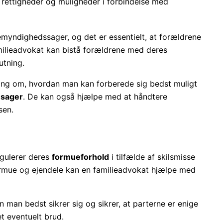
rettigheder og muligheder i forbindelse med
dremyndighedssager, og det er essentielt, at forældrene
amilieadvokat kan bistå forældrene med deres
utning.
ing om, hvordan man kan forberede sig bedst muligt
sager
. De kan også hjælpe med at håndtere
sen.
egulerer deres
formueforhold
i tilfælde af skilsmisse
 formue og ejendele kan en familieadvokat hjælpe med
man bedst sikrer sig og sikrer, at parterne er enige
t eventuelt brud.