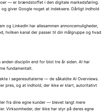
eoer — er brændstoffet i den digitale markedsføring.
id og giver Google noget at indeksere. Dårligt indhold
am og LinkedIn har allesammen annoncemuligheder,
d, hvilken kanal der passer til din målgruppe og hvad
nden disciplin end for blot tre år siden. AI har
me fundamentalt.
rekte i søgeresultaterne — de såkaldte AI Overviews.
er pres, og at indhold, der ikke er klart, autoritativt
ler fra dine egne kunder — blevet langt mere
der. Virksomheder, der ikke har styr på deres egne