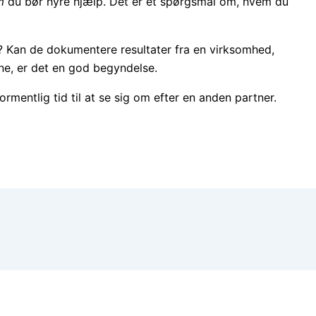
m
du bør hyre hjælp. Det er et spørgsmål om, hvem du
r? Kan de dokumentere resultater fra en virksomhed,
lene, er det en god begyndelse.
ormentlig tid til at se sig om efter en anden partner.