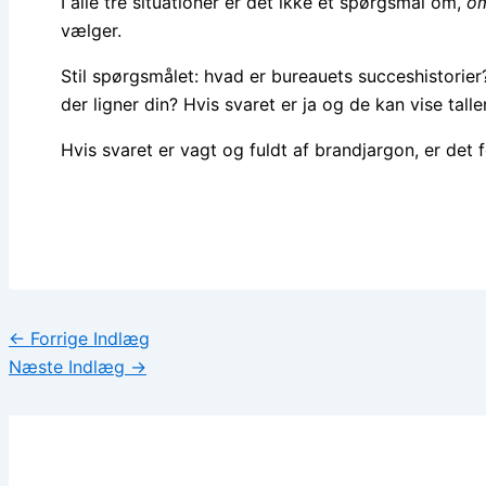
I alle tre situationer er det ikke et spørgsmål om,
o
vælger.
Stil spørgsmålet: hvad er bureauets succeshistorie
der ligner din? Hvis svaret er ja og de kan vise tal
Hvis svaret er vagt og fuldt af brandjargon, er det f
←
Forrige Indlæg
Næste Indlæg
→