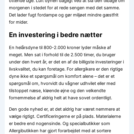
ottende uge. Luft dynen dagligt ved at slå den tilbage om
morgenen i stedet for at rede sengen med det samme.
Det lader fugt fordampe og gør miljøet mindre gæstfrit
for mider.
En investering i bedre nætter
En helårsdyne til 800-2.000 kroner lyder måske af
meget. Men sat i forhold til de 2.500 timer, du bruger
under den hvert år, er det en af de billigste investeringer i
livskvalitet, du kan foretage. For allergikere er den rigtige
dyne ikke et spørgsmål om komfort alene – det er et
spørgsmål om, hvorvidt du vågner udhvilet eller med
tilstoppet næse, kløende øjne og den velkendte
fornemmelse af aldrig helt at have sovet ordentligt.
Den gode nyhed er, at det aldrig har været nemmere at
vælge rigtigt. Certificeringerne er på plads. Materialerne
er bedre end nogensinde. Og specialbutikker som
Allergibutikken har gjort forarbejdet med at sortere