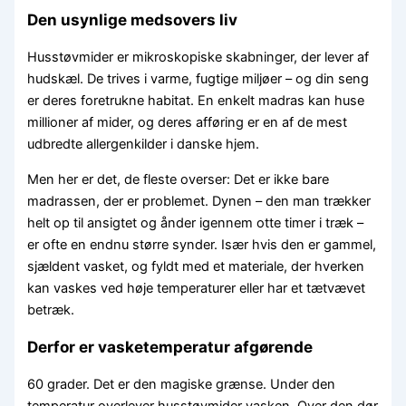
Den usynlige medsovers liv
Husstøvmider er mikroskopiske skabninger, der lever af
hudskæl. De trives i varme, fugtige miljøer – og din seng
er deres foretrukne habitat. En enkelt madras kan huse
millioner af mider, og deres afføring er en af de mest
udbredte allergenkilder i danske hjem.
Men her er det, de fleste overser: Det er ikke bare
madrassen, der er problemet. Dynen – den man trækker
helt op til ansigtet og ånder igennem otte timer i træk –
er ofte en endnu større synder. Især hvis den er gammel,
sjældent vasket, og fyldt med et materiale, der hverken
kan vaskes ved høje temperaturer eller har et tætvævet
betræk.
Derfor er vasketemperatur afgørende
60 grader. Det er den magiske grænse. Under den
temperatur overlever husstøvmider vasken. Over den dør