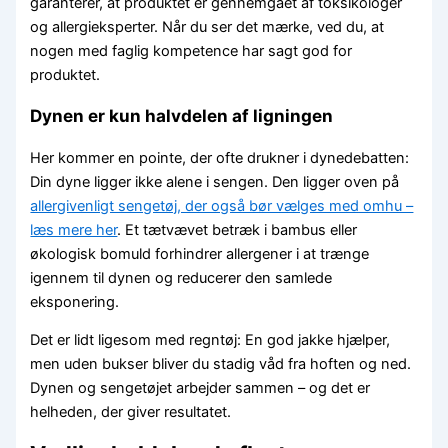
garanterer, at produktet er gennemgået af toksikologer
og allergieksperter. Når du ser det mærke, ved du, at
nogen med faglig kompetence har sagt god for
produktet.
Dynen er kun halvdelen af ligningen
Her kommer en pointe, der ofte drukner i dynedebatten:
Din dyne ligger ikke alene i sengen. Den ligger oven på
allergivenligt sengetøj, der også bør vælges med omhu –
læs mere her
. Et tætvævet betræk i bambus eller
økologisk bomuld forhindrer allergener i at trænge
igennem til dynen og reducerer den samlede
eksponering.
Det er lidt ligesom med regntøj: En god jakke hjælper,
men uden bukser bliver du stadig våd fra hoften og ned.
Dynen og sengetøjet arbejder sammen – og det er
helheden, der giver resultatet.