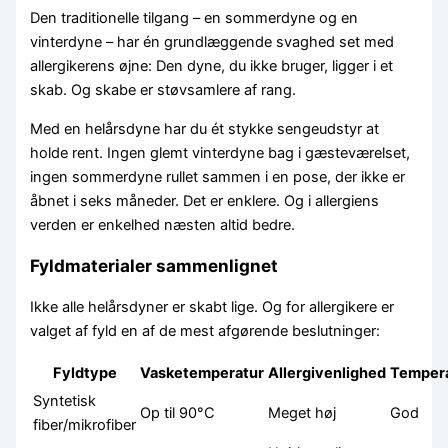
Den traditionelle tilgang – en sommerdyne og en
vinterdyne – har én grundlæggende svaghed set med
allergikerens øjne: Den dyne, du ikke bruger, ligger i et
skab. Og skabe er støvsamlere af rang.
Med en helårsdyne har du ét stykke sengeudstyr at
holde rent. Ingen glemt vinterdyne bag i gæsteværelset,
ingen sommerdyne rullet sammen i en pose, der ikke er
åbnet i seks måneder. Det er enklere. Og i allergiens
verden er enkelhed næsten altid bedre.
Fyldmaterialer sammenlignet
Ikke alle helårsdyner er skabt lige. Og for allergikere er
valget af fyld en af de mest afgørende beslutninger:
Fyldtype
Vasketemperatur
Allergivenlighed
Tempera
Syntetisk
Op til 90°C
Meget høj
God
fiber/mikrofiber