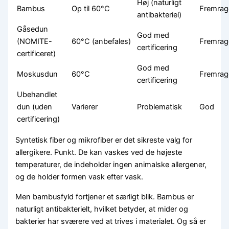
Høj (naturligt
Bambus
Op til 60°C
Fremra
antibakteriel)
Gåsedun
God med
(NOMITE-
60°C (anbefales)
Fremra
certificering
certificeret)
God med
Moskusdun
60°C
Fremra
certificering
Ubehandlet
dun (uden
Varierer
Problematisk
God
certificering)
Syntetisk fiber og mikrofiber er det sikreste valg for
allergikere. Punkt. De kan vaskes ved de højeste
temperaturer, de indeholder ingen animalske allergener,
og de holder formen vask efter vask.
Men bambusfyld fortjener et særligt blik. Bambus er
naturligt antibakterielt, hvilket betyder, at mider og
bakterier har sværere ved at trives i materialet. Og så er